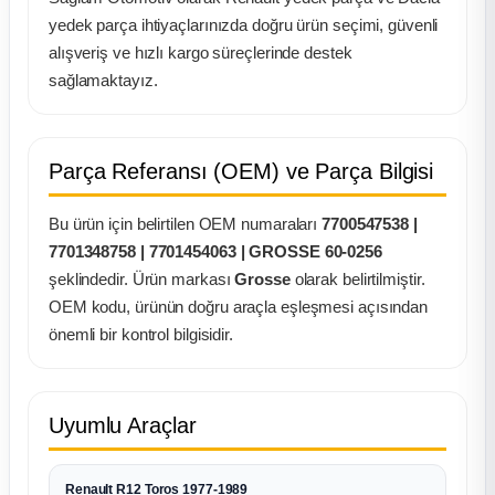
k Parça
yedek parça ihtiyaçlarınızda doğru ürün seçimi, güvenli
alışveriş ve hızlı kargo süreçlerinde destek
rça
sağlamaktayız.
 Parça
Parça Referansı (OEM) ve Parça Bilgisi
Bu ürün için belirtilen OEM numaraları
7700547538 |
7701348758 | 7701454063 | GROSSE 60-0256
şeklindedir. Ürün markası
Grosse
olarak belirtilmiştir.
OEM kodu, ürünün doğru araçla eşleşmesi açısından
önemli bir kontrol bilgisidir.
Uyumlu Araçlar
Renault R12 Toros 1977-1989