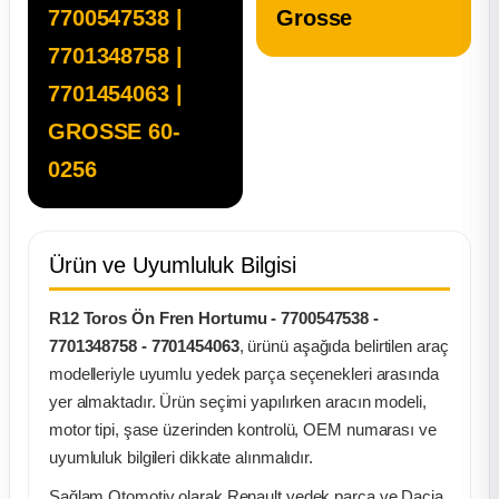
7700547538 |
Grosse
ça
7701348758 |
7701454063 |
ça
GROSSE 60-
k Parça
0256
 Parça
Ürün ve Uyumluluk Bilgisi
 Parça
R12 Toros Ön Fren Hortumu - 7700547538 -
ek Parça
7701348758 - 7701454063
, ürünü aşağıda belirtilen araç
modelleriyle uyumlu yedek parça seçenekleri arasında
 Parça
yer almaktadır. Ürün seçimi yapılırken aracın modeli,
motor tipi, şase üzerinden kontrolü, OEM numarası ve
 Parça
uyumluluk bilgileri dikkate alınmalıdır.
Sağlam Otomotiv olarak Renault yedek parça ve Dacia