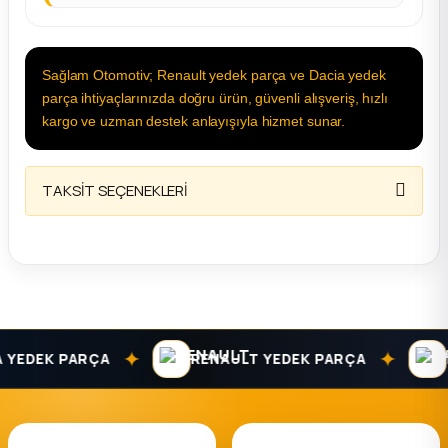
Sağlam Otomotiv; Renault yedek parça ve Dacia yedek
parça ihtiyaçlarınızda doğru ürün, güvenli alışveriş, hızlı
kargo ve uzman destek anlayışıyla hizmet sunar.
TAKSİT SEÇENEKLERİ
✦
✦
EDEK PARÇA
RENAULT YEDEK PARÇA
DAC