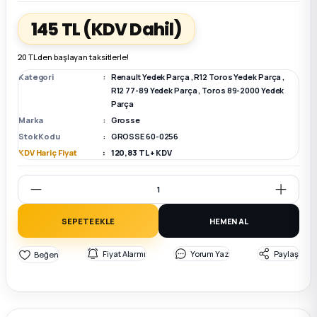
145 TL
(KDV Dahil)
k Parça
k Parça
Megane E-TECH Yedek Parça
20 TL den başlayan taksitlerle!
 Parça
Kategori
Renault Yedek Parça
,
R12 Toros Yedek Parça
,
R12 77-89 Yedek Parça
,
Toros 89-2000 Yedek
Parça
k Parça
Marka
Grosse
Stok Kodu
GROSSE 60-0256
 Parça
KDV Hariç Fiyat
120,83 TL + KDV
 Parça
ek Parça
SEPETE EKLE
HEMEN AL
Fiyat Alarmı
Yorum Yaz
Paylaş
 Parça
k Parça