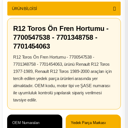
2012 Sedan
ÜRÜN BİLGİSİ
 Parça
R12 Toros Ön Fren Hortumu -
 Parça
7700547538 - 7701348758 -
7701454063
ça
R12 Toros Ön Fren Hortumu - 7700547538 -
7701348758 - 7701454063, ürünü Renault R12 Toros
dek Parça
1977-1989, Renault R12 Toros 1989-2000 araçları için
tercih edilen yedek parça ürünleri arasında yer
rça
almaktadır. OEM kodu, motor tipi ve ŞASE numarası
ile uyumluluk kontrolü yapılarak sipariş verilmesi
edek Parça
tavsiye edilir.
rça
OEM Numaraları
Yedek Parça Markası
rça