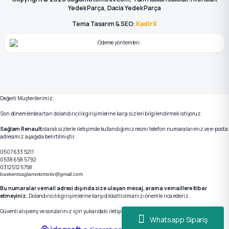
Yedek Parça, Dacia Yedek Parça
Tema Tasarım & SEO:
KadirX
Değerli Müşterilerimiz;
Son dönemlerde artan dolandırıcılık girişimlerine karşı sizleri bilgilendirmek istiyoruz.
Sağlam Renault
olarak sizlerle iletişimde kullandığımız resmi telefon numaralarımız ve e-posta
adresimiz aşağıda belirtilmiştir.
0507 633 5211
0538 658 5792
0312 512 5758
baskentsaglamotomotiv@gmail.com
Bu numaralar ve mail adresi dışında size ulaşan mesaj, arama ve maillere itibar
etmeyiniz.
Dolandırıcılık girişimlerine karşı dikkatli olmanızı önemle rica ederiz.
Güvenli alışveriş ve sorularınız için yukarıdaki iletişim kanallarımızdan bizlere ulaşabilirsiniz.
Whatsapp Sipariş