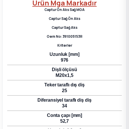
Ürün Mga Markadır
2012 Sedan
Captur Ön Aks Sağ MGA
Captur Sağ Ön Aks
 Parça
Captur Sağ Aks
 Parça
Oem No: 391005153R
Kriterler
ça
Uzunluk [mm]
976
dek Parça
Dişli ölçüsü
M20x1,5
rça
Teker taraflı dış diş
25
edek Parça
Diferansiyel taraflı diş diş
34
rça
Conta çapı [mm]
52,7
rça