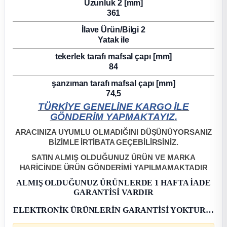
Uzunluk 2 [mm]
361
ça
İlave Ürün/​Bilgi 2
Yatak ile
ça
tekerlek tarafı mafsal çapı [mm]
84
k Parça
şanzıman tarafı mafsal çapı [mm]
74,5
 Parça
TÜRKİYE GENELİNE KARGO İLE
GÖNDERİM YAPMAKTAYIZ.
 Parça
ARACINIZA UYUMLU OLMADIĞINI DÜŞÜNÜYORSANIZ
BİZİMLE İRTİBATA GEÇEBİLİRSİNİZ.
ek Parça
SATIN ALMIŞ OLDUĞUNUZ ÜRÜN VE MARKA
HARİCİNDE ÜRÜN GÖNDERİMİ YAPILMAMAKTADIR
 Parça
ALMIŞ OLDUĞUNUZ ÜRÜNLERDE 1 HAFTA İADE
GARANTİSİ VARDIR
 Parça
ELEKTRONİK ÜRÜNLERİN GARANTİSİ YOKTUR…