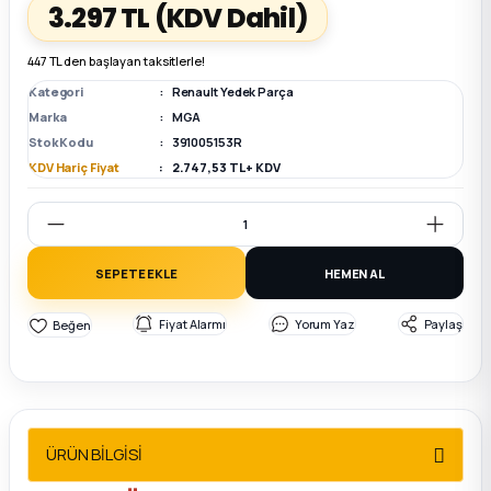
3.297 TL
(KDV Dahil)
k Parça
k Parça
Megane E-TECH Yedek Parça
447 TL den başlayan taksitlerle!
Kategori
Renault Yedek Parça
 Parça
Marka
MGA
Stok Kodu
391005153R
k Parça
KDV Hariç Fiyat
2.747,53 TL + KDV
 Parça
SEPETE EKLE
HEMEN AL
 Parça
Fiyat Alarmı
Yorum Yaz
Paylaş
ek Parça
 Parça
ÜRÜN BİLGİSİ
k Parça