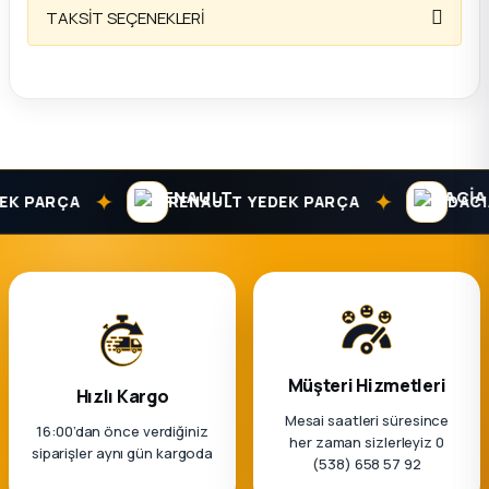
k Parça
TAKSİT SEÇENEKLERİ
rça
 Parça
✦
✦
K PARÇA
RENAULT YEDEK PARÇA
DACIA 
Müşteri Hizmetleri
Hızlı Kargo
Mesai saatleri süresince
16:00’dan önce verdiğiniz
her zaman sizlerleyiz 0
siparişler aynı gün kargoda
(538) 658 57 92