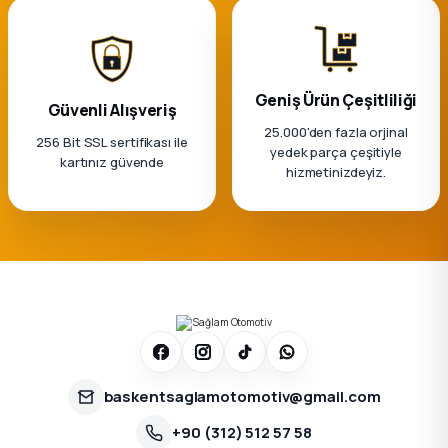
Geniş Ürün Çeşitliliği
Güvenli Alışveriş
25.000'den fazla orjinal
256 Bit SSL sertifikası ile
yedek parça çeşitiyle
kartınız güvende
hizmetinizdeyiz.
baskentsaglamotomotiv@gmail.com
+90 (312) 512 57 58