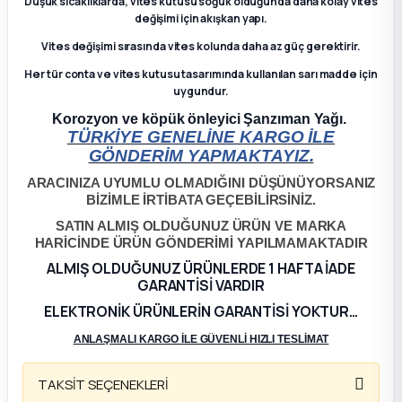
Düşük sıcaklıklarda, vites kutusu soğuk olduğunda daha kolay vites
değişimi için akışkan yapı.
ça
Vites değişimi sırasında vites kolunda daha az güç gerektirir.
Her tür conta ve vites kutusu tasarımında kullanılan sarı madde için
ça
uygundur.
Korozyon ve köpük önleyici Şanzıman Yağı.
k Parça
TÜRKİYE GENELİNE KARGO İLE
GÖNDERİM YAPMAKTAYIZ.
 Parça
ARACINIZA UYUMLU OLMADIĞINI DÜŞÜNÜYORSANIZ
BİZİMLE İRTİBATA GEÇEBİLİRSİNİZ.
 Parça
SATIN ALMIŞ OLDUĞUNUZ ÜRÜN VE MARKA
HARİCİNDE ÜRÜN GÖNDERİMİ YAPILMAMAKTADIR
ALMIŞ OLDUĞUNUZ ÜRÜNLERDE 1 HAFTA İADE
ek Parça
GARANTİSİ VARDIR
ELEKTRONİK ÜRÜNLERİN GARANTİSİ YOKTUR…
 Parça
ANLAŞMALI KARGO İLE GÜVENLİ HIZLI TESLİMAT
 Parça
TAKSİT SEÇENEKLERİ