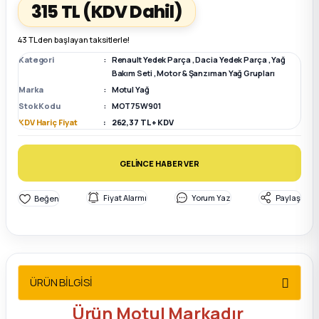
315 TL
(KDV Dahil)
k Parça
k Parça
Megane E-TECH Yedek Parça
43 TL den başlayan taksitlerle!
Kategori
Renault Yedek Parça
,
Dacia Yedek Parça
,
Yağ
 Parça
Bakım Seti
,
Motor & Şanzıman Yağ Grupları
Marka
Motul Yağ
Stok Kodu
MOT75W901
k Parça
KDV Hariç Fiyat
262,37 TL + KDV
 Parça
GELİNCE HABER VER
 Parça
Fiyat Alarmı
Yorum Yaz
Paylaş
ek Parça
 Parça
ÜRÜN BİLGİSİ
k Parça
Ürün Motul Markadır