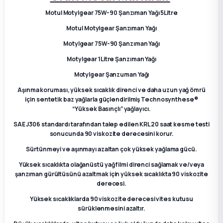
2012 Sedan
Motul Motylgear 75W-90 Şanzıman Yağı 5Litre
Motul Motylgear Şanzıman Yağı
 Parça
Motylgear 75W-90 Şanzıman Yağı
Motylgear 1Litre Şanzıman Yağı
 Parça
Motylgear Şanzuman Yağı
ça
Aşınma koruması, yüksek sıcaklık direnci ve daha uzun yağ ömrü
için sentetik baz yağlarla güçlendirilmiş Technosynthese®
“Yüksek Basınçlı” yağlayıcı.
dek Parça
SAE J306 standardı tarafından talep edilen KRL 20 saat kesme testi
sonucunda 90 viskozite derecesini korur.
rça
Sürtünmeyi ve aşınmayı azaltan çok yüksek yağlama gücü.
edek Parça
Yüksek sıcaklıkta olağanüstü yağ filmi direnci sağlamak ve/veya
şanzıman gürültüsünü azaltmak için yüksek sıcaklıkta 90 viskozite
derecesi.
rça
Yüksek sıcaklıklarda 90 viskozite derecesi vites kutusu
sürüklenmesini azaltır.
rça