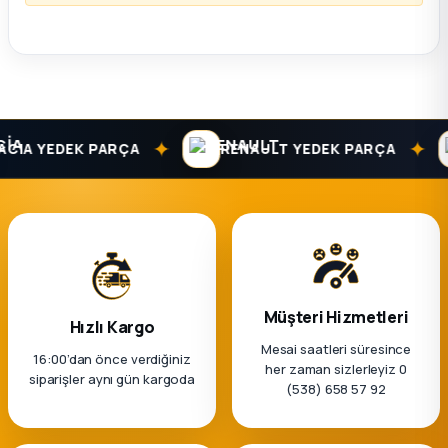
k Parça
rça
 Parça
✦
✦
IA YEDEK PARÇA
RENAULT YEDEK PARÇA
Müşteri Hizmetleri
Hızlı Kargo
Mesai saatleri süresince
16:00’dan önce verdiğiniz
her zaman sizlerleyiz 0
siparişler aynı gün kargoda
(538) 658 57 92