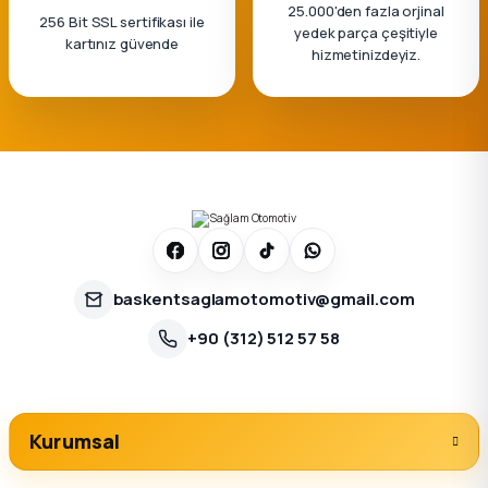
25.000'den fazla orjinal
256 Bit SSL sertifikası ile
yedek parça çeşitiyle
kartınız güvende
hizmetinizdeyiz.
baskentsaglamotomotiv@gmail.com
+90 (312) 512 57 58
Kurumsal