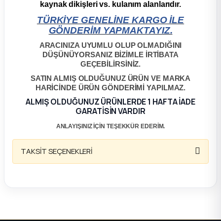
kaynak dikişleri vs. kulanım alanlarıdır.
ça
TÜRKİYE GENELİNE KARGO İLE
GÖNDERİM YAPMAKTAYIZ.
ça
ARACINIZA UYUMLU OLUP OLMADIĞINI
DÜŞÜNÜYORSANIZ BİZİMLE İRTİBATA
GEÇEBİLİRSİNİZ.
k Parça
SATIN ALMIŞ OLDUĞUNUZ ÜRÜN VE MARKA
HARİCİNDE ÜRÜN GÖNDERİMİ YAPILMAZ.
 Parça
ALMIŞ OLDUĞUNUZ ÜRÜNLERDE 1 HAFTA İADE
GARATİSİN VARDIR
 Parça
ANLAYIŞINIZ İÇİN TEŞEKKÜR EDERİM.
ek Parça
TAKSİT SEÇENEKLERİ
 Parça
 Parça