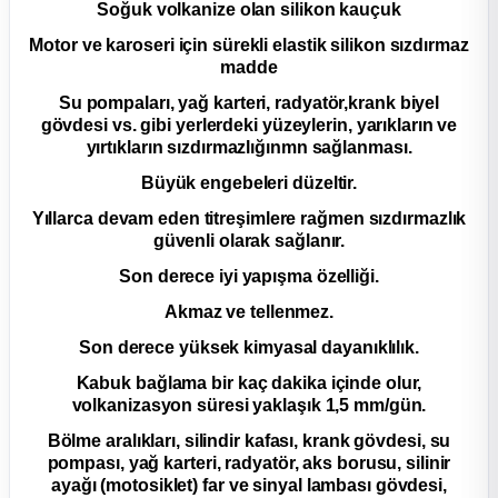
Soğuk volkanize olan silikon kauçuk
2012 Sedan
Motor ve karoseri için sürekli elastik silikon sızdırmaz
madde
 Parça
Su pompaları, yağ karteri, radyatör,krank biyel
gövdesi vs. gibi yerlerdeki yüzeylerin, yarıkların ve
 Parça
yırtıkların sızdırmazlığınmn sağlanması.
Büyük engebeleri düzeltir.
ça
Yıllarca devam eden titreşimlere rağmen sızdırmazlık
güvenli olarak sağlanır.
dek Parça
Son derece iyi yapışma özelliği.
rça
Akmaz ve tellenmez.
Son derece yüksek kimyasal dayanıklılık.
edek Parça
Kabuk bağlama bir kaç dakika içinde olur,
volkanizasyon süresi yaklaşık 1,5 mm/gün.
rça
Bölme aralıkları, silindir kafası, krank gövdesi, su
pompası, yağ karteri, radyatör, aks borusu, silinir
rça
ayağı (motosiklet) far ve sinyal lambası gövdesi,