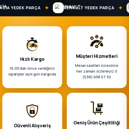
k Parça
✦
✦
IA YEDEK PARÇA
RENAULT YEDEK PARÇA
rça
 Parça
Müşteri Hizmetleri
Hızlı Kargo
Mesai saatleri süresince
16:00’dan önce verdiğiniz
her zaman sizlerleyiz 0
siparişler aynı gün kargoda
(538) 658 57 92
Geniş Ürün Çeşitliliği
Güvenli Alışveriş