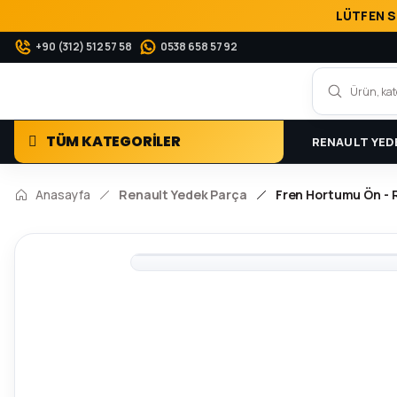
LÜTFEN S
+90 (312) 512 57 58
0538 658 57 92
TÜM KATEGORİLER
RENAULT YED
Anasayfa
Renault Yedek Parça
Fren Hortumu Ön - 