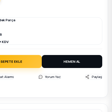
dek Parça
R
+ KDV
SEPETE EKLE
HEMEN AL
yat Alarmı
Yorum Yaz
Paylaş