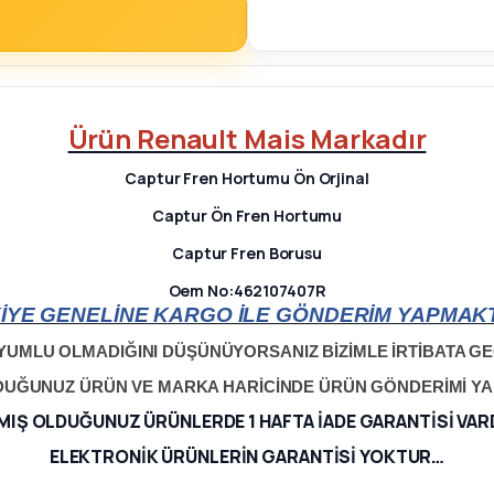
Ürün Renault Mais Markadır
Captur Fren Hortumu Ön Orjinal
Captur Ön Fren Hortumu
Captur Fren Borusu
Oem No:462107407R
İYE GENELİNE KARGO İLE GÖNDERİM YAPMAKT
YUMLU OLMADIĞINI DÜŞÜNÜYORSANIZ BİZİMLE İRTİBATA GEÇ
LDUĞUNUZ ÜRÜN VE MARKA HARİCİNDE ÜRÜN GÖNDERİMİ Y
MIŞ OLDUĞUNUZ ÜRÜNLERDE 1 HAFTA İADE GARANTİSİ VAR
ELEKTRONİK ÜRÜNLERİN GARANTİSİ YOKTUR…