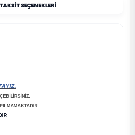
TAKSİT SEÇENEKLERİ
AYIZ.
EBİLİRSİNİZ.
APILMAMAKTADIR
DIR