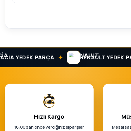
✦
A YEDEK PARÇA
RENAULT YEDEK PARÇ
Hızlı Kargo
Müş
16:00’dan önce verdiğiniz siparişler
Mesai saa