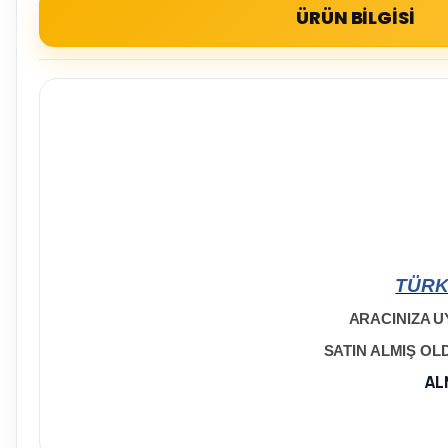
ÜRÜN BİLGİSİ
TÜRK
ARACINIZA U
SATIN ALMIŞ O
AL