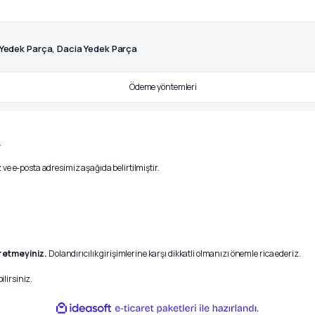
 Yedek Parça, Dacia Yedek Parça
.
ve e-posta adresimiz aşağıda belirtilmiştir.
r etmeyiniz.
Dolandırıcılık girişimlerine karşı dikkatli olmanızı önemle rica ederiz.
ilirsiniz.
ile
ideasoft
e-