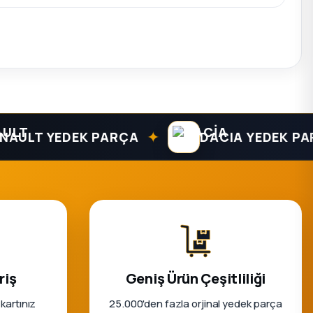
✦
LT YEDEK PARÇA
DACIA YEDEK PARÇA
riş
Geniş Ürün Çeşitliliği
 kartınız
25.000'den fazla orjinal yedek parça