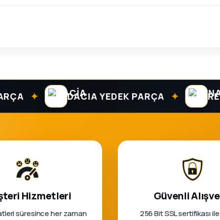
✦
✦
A
DACIA YEDEK PARÇA
RENAU
teri Hizmetleri
Güvenli Alışve
tleri süresince her zaman
256 Bit SSL sertifikası ile