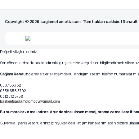
Copyright © 2026 saglamotomotiv.com, Tüm hakları saklıdır. | Renault
Değerli Müşterilerimiz;
Son dönemlerde artan dolandırıcılık girişimlerine karşı sizleri bilgilendirmek istiyoruz
Sağlam Renault
olarak sizlerle iletişimde kullandığımız resmi telefon numaralarımız 
0507 633 5211
0538 658 5792
0312 512 5758
baskentsaglamotomotiv@gmail.com
Bu numaralar ve mail adresi dışında size ulaşan mesaj, arama ve maillere itiba
Güvenli alışveriş ve sorularınız için yukarıdaki iletişim kanallarımızdan bizlere ulaşab