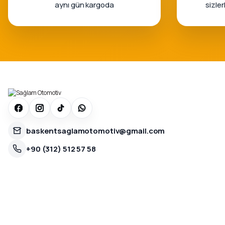
aynı gün kargoda
sizle
baskentsaglamotomotiv@gmail.com
+90 (312) 512 57 58