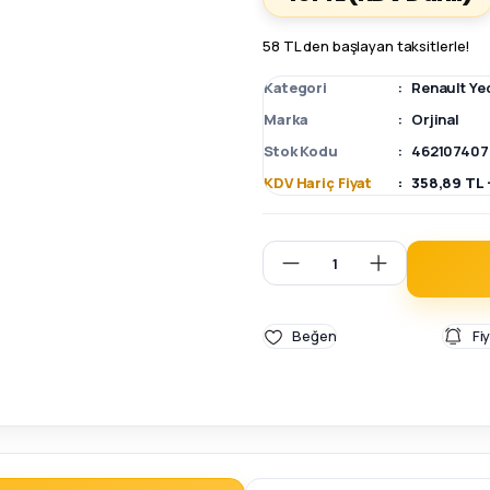
58 TL den başlayan taksitlerle!
Kategori
Renault Ye
Marka
Orjinal
Stok Kodu
462107407
KDV Hariç Fiyat
358,89 TL 
Fi