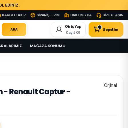
L EDİNİZ.
KARGO TAKİP
SİPARİŞLERİM
HAKKIMIZDA
BİZE ULAŞIN
Giriş Yap
Sepetim
ARA
Kayıt Ol
RALARIMIZ
MAĞAZA KONUMU
Orjinal
 - Renault Captur -