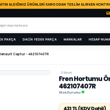
ATIN ALDIĞINIZ ÜRÜNLERİ KARGODAN TESLİM ALIRKEN KONTRO
EK PARÇA
DACİA YEDEK PARÇA
MARKALAR
HESAP NUMA
Renault Captur - 462107407R
0 Yorum
Fren Hortumu Ön
462107407R
Stok Durumu
431 TL
(KDV Dahil)