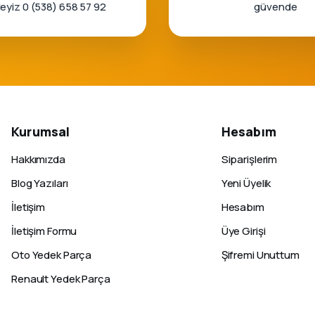
rleyiz 0 (538) 658 57 92
güvende
Kurumsal
Hesabım
Hakkımızda
Siparişlerim
Blog Yazıları
Yeni Üyelik
İletişim
Hesabım
İletişim Formu
Üye Girişi
Oto Yedek Parça
Şifremi Unuttum
Renault Yedek Parça