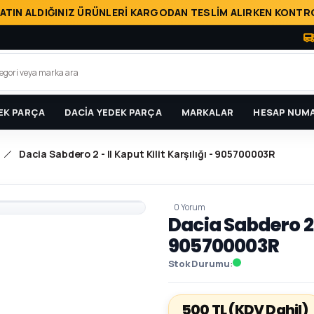
ATIN ALDIĞINIZ ÜRÜNLERİ KARGODAN TESLİM ALIRKEN KONTRO
EK PARÇA
DACİA YEDEK PARÇA
MARKALAR
HESAP NUMA
Dacia Sabdero 2 - II Kaput Kilit Karşılığı - 905700003R
0 Yorum
Dacia Sabdero 2 -
905700003R
Stok Durumu
500 TL
(KDV Dahil)