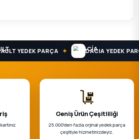
✦
T YEDEK PARÇA
DACIA YEDEK PARÇA
riş
Geniş Ürün Çeşitliliği
 kartınız
25.000'den fazla orjinal yedek parça
çeşitiyle hizmetinizdeyiz.