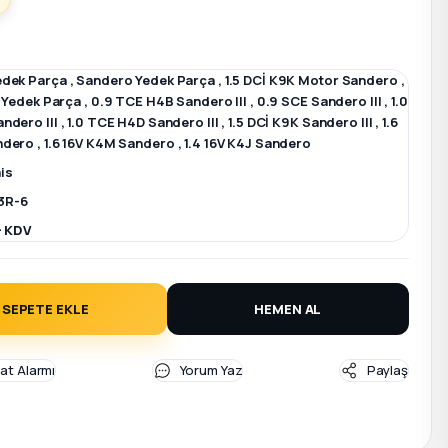
edek Parça
,
Sandero Yedek Parça
,
1.5 DCİ K9K Motor Sandero
,
I Yedek Parça
,
0.9 TCE H4B Sandero III
,
0.9 SCE Sandero III
,
1.0
ndero III
,
1.0 TCE H4D Sandero III
,
1.5 DCİ K9K Sandero III
,
1.6
ndero
,
1.6 16V K4M Sandero
,
1.4 16V K4J Sandero
is
3R-6
+ KDV
SEPETE EKLE
HEMEN AL
yat Alarmı
Yorum Yaz
Paylaş