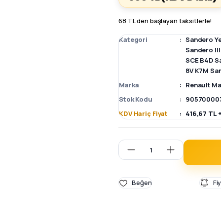
68 TL den başlayan taksitlerle!
Kategori
Sandero Y
Sandero II
SCE B4D Sa
8V K7M Sa
Marka
Renault Ma
Stok Kodu
90570000
KDV Hariç Fiyat
416,67 TL 
Fi