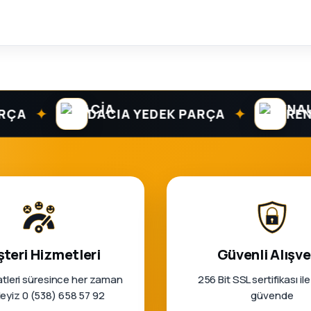
✦
✦
DACIA YEDEK PARÇA
RENAUL
teri Hizmetleri
Güvenli Alışve
tleri süresince her zaman
256 Bit SSL sertifikası ile
rleyiz 0 (538) 658 57 92
güvende