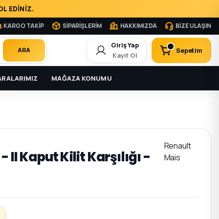
L EDİNİZ.
KARGO TAKİP
SİPARİŞLERİM
HAKKIMIZDA
BİZE ULAŞIN
Giriş Yap
Sepetim
ARA
Kayıt Ol
RALARIMIZ
MAĞAZA KONUMU
Renault
 II Kaput Kilit Karşılığı -
Mais