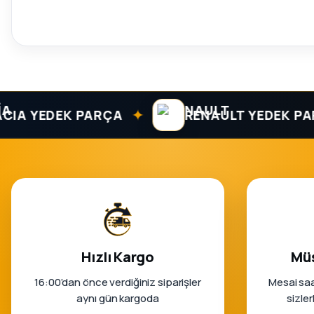
✦
YEDEK PARÇA
RENAULT YEDEK PARÇA
Hızlı Kargo
Müş
16:00’dan önce verdiğiniz siparişler
Mesai saa
aynı gün kargoda
sizle