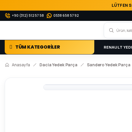
LÜTFEN S
+90 (312) 512 57 58
0538 658 57 92
TÜM KATEGORİLER
RENAULT YED
Anasayfa
Dacia Yedek Parça
Sandero Yedek Parça