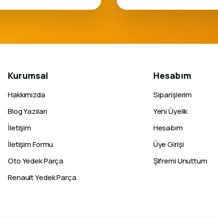
Kurumsal
Hesabım
Hakkımızda
Siparişlerim
Blog Yazıları
Yeni Üyelik
İletişim
Hesabım
İletişim Formu
Üye Girişi
Oto Yedek Parça
Şifremi Unuttum
Renault Yedek Parça