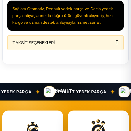
Sağlam Otomotiv; Renault yedek parça ve Dacia yedek
parça ihtiyaçlarınızda doğru ürün, güvenli alışveriş, hızlı
kargo ve uzman destek anlayışıyla hizmet sunar.
TAKSİT SEÇENEKLERİ
✦
✦
DEK PARÇA
RENAULT YEDEK PARÇA
DAC