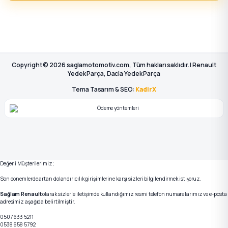
Copyright © 2026 saglamotomotiv.com, Tüm hakları saklıdır. | Renault
Yedek Parça, Dacia Yedek Parça
Tema Tasarım & SEO:
KadirX
Değerli Müşterilerimiz;
Son dönemlerde artan dolandırıcılık girişimlerine karşı sizleri bilgilendirmek istiyoruz.
Sağlam Renault
olarak sizlerle iletişimde kullandığımız resmi telefon numaralarımız ve e-posta
adresimiz aşağıda belirtilmiştir.
0507 633 5211
0538 658 5792