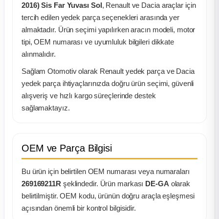
k Parça
2016) Sis Far Yuvası Sol
, Renault ve Dacia araçlar için
tercih edilen yedek parça seçenekleri arasında yer
rça
almaktadır. Ürün seçimi yapılırken aracın modeli, motor
tipi, OEM numarası ve uyumluluk bilgileri dikkate
 Parça
alınmalıdır.
Sağlam Otomotiv olarak Renault yedek parça ve Dacia
yedek parça ihtiyaçlarınızda doğru ürün seçimi, güvenli
alışveriş ve hızlı kargo süreçlerinde destek
sağlamaktayız.
OEM ve Parça Bilgisi
Bu ürün için belirtilen OEM numarası veya numaraları
269169211R
şeklindedir. Ürün markası
DE-GA
olarak
belirtilmiştir. OEM kodu, ürünün doğru araçla eşleşmesi
açısından önemli bir kontrol bilgisidir.