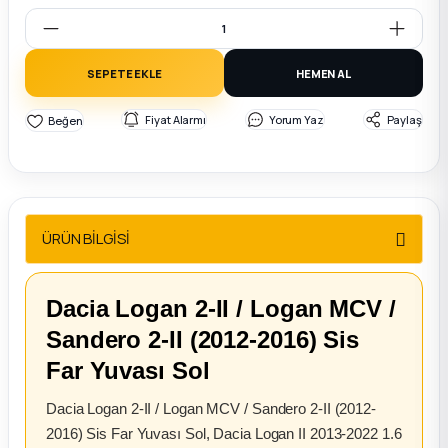
2012 Sedan
 Parça
SEPETE EKLE
HEMEN AL
 Parça
Fiyat Alarmı
Yorum Yaz
Paylaş
ça
dek Parça
ÜRÜN BİLGİSİ
rça
Dacia Logan 2-II / Logan MCV /
edek Parça
Sandero 2-II (2012-2016) Sis
Far Yuvası Sol
rça
Dacia Logan 2-II / Logan MCV / Sandero 2-II (2012-
rça
2016) Sis Far Yuvası Sol, Dacia Logan II 2013-2022 1.6