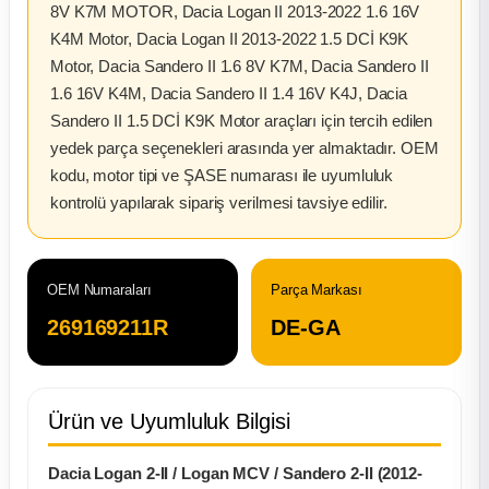
8V K7M MOTOR, Dacia Logan II 2013-2022 1.6 16V
K4M Motor, Dacia Logan II 2013-2022 1.5 DCİ K9K
ça
Motor, Dacia Sandero II 1.6 8V K7M, Dacia Sandero II
1.6 16V K4M, Dacia Sandero II 1.4 16V K4J, Dacia
ça
Sandero II 1.5 DCİ K9K Motor araçları için tercih edilen
yedek parça seçenekleri arasında yer almaktadır. OEM
k Parça
kodu, motor tipi ve ŞASE numarası ile uyumluluk
kontrolü yapılarak sipariş verilmesi tavsiye edilir.
 Parça
 Parça
OEM Numaraları
Parça Markası
ek Parça
269169211R
DE-GA
 Parça
Ürün ve Uyumluluk Bilgisi
 Parça
Dacia Logan 2-II / Logan MCV / Sandero 2-II (2012-