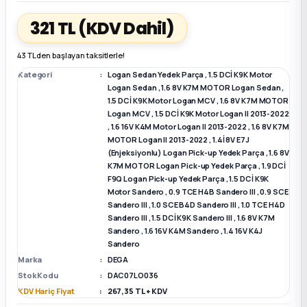
321 TL
(KDV Dahil)
k Parça
k Parça
Megane E-TECH Yedek Parça
43 TL den başlayan taksitlerle!
 Parça
Kategori
Logan Sedan Yedek Parça
,
1.5 DCİ K9K Motor
Logan Sedan
,
1.6 8V K7M MOTOR Logan Sedan
,
1.5 DCİ K9K Motor Logan MCV
,
1.6 8V K7M MOTOR
k Parça
Logan MCV
,
1.5 DCİ K9K Motor Logan II 2013-2022
,
1.6 16V K4M Motor Logan II 2013-2022
,
1.6 8V K7M
 Parça
MOTOR Logan II 2013-2022
,
1.4İ 8V E7J
(Enjeksiyonlu) Logan Pick-up Yedek Parça
,
1.6 8V
K7M MOTOR Logan Pick-up Yedek Parça
,
1.9 DCİ
 Parça
F9Q Logan Pick-up Yedek Parça
,
1.5 DCİ K9K
Motor Sandero
,
0.9 TCE H4B Sandero III
,
0.9 SCE
Sandero III
,
1.0 SCE B4D Sandero III
,
1.0 TCE H4D
ek Parça
Sandero III
,
1.5 DCİ K9K Sandero III
,
1.6 8V K7M
Sandero
,
1.6 16V K4M Sandero
,
1.4 16V K4J
Sandero
 Parça
Marka
DEGA
Stok Kodu
DAC07LO036
k Parça
KDV Hariç Fiyat
267,35 TL + KDV