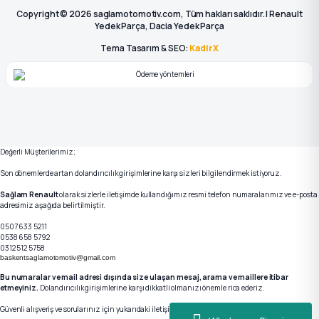
Copyright © 2026 saglamotomotiv.com, Tüm hakları saklıdır. | Renault
Yedek Parça, Dacia Yedek Parça
Tema Tasarım & SEO:
KadirX
Değerli Müşterilerimiz;
Son dönemlerde artan dolandırıcılık girişimlerine karşı sizleri bilgilendirmek istiyoruz.
Sağlam Renault
olarak sizlerle iletişimde kullandığımız resmi telefon numaralarımız ve e-posta
adresimiz aşağıda belirtilmiştir.
0507 633 5211
0538 658 5792
0312 512 5758
baskentsaglamotomotiv@gmail.com
Bu numaralar ve mail adresi dışında size ulaşan mesaj, arama ve maillere itibar
etmeyiniz.
Dolandırıcılık girişimlerine karşı dikkatli olmanızı önemle rica ederiz.
Güvenli alışveriş ve sorularınız için yukarıdaki iletişim kanallarımızdan bizlere ulaşabilirsiniz.