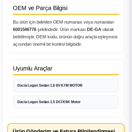
k Parça
OEM ve Parça Bilgisi
rça
Bu ürün için belirtilen OEM numarası veya numaraları
6001546776
şeklindedir. Ürün markası
DE-GA
olarak
 Parça
belirtilmiştir. OEM kodu, ürünün doğru araçla eşleşmesi
açısından önemli bir kontrol bilgisidir.
Uyumlu Araçlar
Dacia Logan Sedan 1.6 8V K7M MOTOR
Dacia Logan Sedan 1.5 DCİ K9K Motor
Ürün Gönderim ve Fatura Bilgilendirmesi