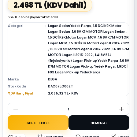
2.468 TL
(KDV Dahil)
k Parça
k Parça
Megane E-TECH Yedek Parça
334 TL den başlayan taksitlerle!
Kategori
Logan Sedan Yedek Parça
,
1.5 DCİ K9K Motor
 Parça
Logan Sedan
,
1.6 8V K7M MOTOR Logan Sedan
,
1.5 DCİ K9K Motor Logan MCV
,
1.6 8V K7M MOTOR
Logan MCV
,
1.5 DCİ K9K Motor Logan II 2013-2022
k Parça
,
1.6 16V K4M Motor Logan II 2013-2022
,
1.6 8V K7M
MOTOR Logan II 2013-2022
,
1.4İ 8V E7J
(Enjeksiyonlu) Logan Pick-up Yedek Parça
,
1.6 8V
 Parça
K7M MOTOR Logan Pick-up Yedek Parça
,
1.9 DCİ
F9Q Logan Pick-up Yedek Parça
 Parça
Marka
DEGA
Stok Kodu
DAC07LO002T
KDV Hariç Fiyat
2.056,32 TL + KDV
ek Parça
 Parça
SEPETE EKLE
HEMEN AL
k Parça
Fiyat Alarmı
Yorum Yaz
Paylaş