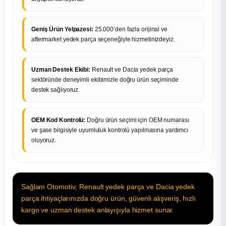
Geniş Ürün Yelpazesi:
25.000’den fazla orijinal ve
aftermarket yedek parça seçeneğiyle hizmetinizdeyiz.
Uzman Destek Ekibi:
Renault ve Dacia yedek parça
sektöründe deneyimli ekibimizle doğru ürün seçiminde
destek sağlıyoruz.
OEM Kod Kontrolü:
Doğru ürün seçimi için OEM numarası
ve şase bilgisiyle uyumluluk kontrolü yapılmasına yardımcı
oluyoruz.
Sağlam Otomotiv; Renault yedek parça ve Dacia yedek
parça ihtiyaçlarınızda doğru ürün, güvenli alışveriş, hızlı
kargo ve uzman destek anlayışıyla hizmet sunar.