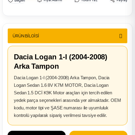
2012 Sedan
 Parça
ÜRÜN BİLGİSİ
 Parça
ça
Dacia Logan 1-I (2004-2008)
Arka Tampon
dek Parça
Dacia Logan 1-I (2004-2008) Arka Tampon, Dacia
rça
Logan Sedan 1.6 8V K7M MOTOR, Dacia Logan
Sedan 1.5 DCİ K9K Motor araçları için tercih edilen
edek Parça
yedek parça seçenekleri arasında yer almaktadır. OEM
kodu, motor tipi ve ŞASE numarası ile uyumluluk
rça
kontrolü yapılarak sipariş verilmesi tavsiye edilir.
rça