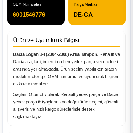
OEM Numaraları
Parça Markası
ça
6001546776
DE-GA
ça
Ürün ve Uyumluluk Bilgisi
k Parça
Dacia Logan 1-I (2004-2008) Arka Tampon
, Renault ve
 Parça
Dacia araçlar için tercih edilen yedek parça seçenekleri
arasında yer almaktadır. Ürün seçimi yapılırken aracın
 Parça
modeli, motor tipi, OEM numarası ve uyumluluk bilgileri
dikkate alınmalıdır.
ek Parça
Sağlam Otomotiv olarak Renault yedek parça ve Dacia
yedek parça ihtiyaçlarınızda doğru ürün seçimi, güvenli
 Parça
alışveriş ve hızlı kargo süreçlerinde destek
sağlamaktayız.
 Parça