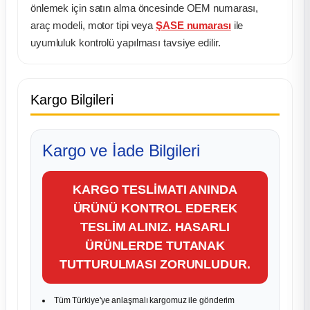
önlemek için satın alma öncesinde OEM numarası,
araç modeli, motor tipi veya
ŞASE numarası
ile
uyumluluk kontrolü yapılması tavsiye edilir.
Kargo Bilgileri
Kargo ve İade Bilgileri
KARGO TESLİMATI ANINDA
ÜRÜNÜ KONTROL EDEREK
TESLİM ALINIZ. HASARLI
ÜRÜNLERDE TUTANAK
TUTTURULMASI ZORUNLUDUR.
Tüm Türkiye'ye anlaşmalı kargomuz ile gönderim