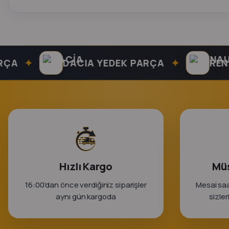
✦
✦
DACIA YEDEK PARÇA
RENAULT
Hızlı Kargo
Müş
16:00’dan önce verdiğiniz siparişler
Mesai saa
aynı gün kargoda
sizle