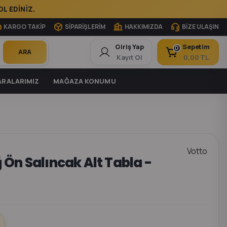
L EDİNİZ.
KARGO TAKİP
SİPARİŞLERİM
HAKKIMIZDA
BİZE ULAŞIN
Giriş Yap
Sepetim
0
ARA
Kayıt Ol
0,00 TL
RALARIMIZ
MAĞAZA KONUMU
Votto
Ön Salıncak Alt Tabla -