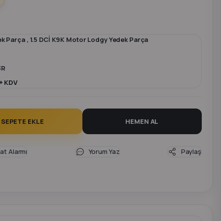
ek Parça
,
1.5 DCİ K9K Motor Lodgy Yedek Parça
3R
+ KDV
SEPETE EKLE
HEMEN AL
yat Alarmı
Yorum Yaz
Paylaş