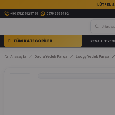
LÜTFEN S
+90 (312) 512 57 58
0538 658 57 92
TÜM KATEGORİLER
RENAULT YED
Anasayfa
Dacia Yedek Parça
Lodgy Yedek Parça