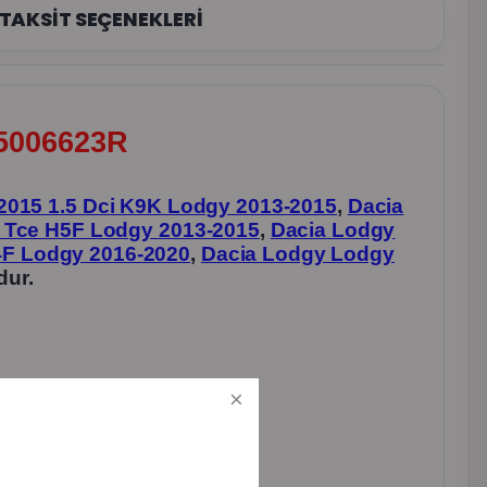
TAKSİT SEÇENEKLERİ
45006623R
2015 1.5 Dci K9K Lodgy 2013-2015
,
Dacia
2 Tce H5F Lodgy 2013-2015
,
Dacia Lodgy
4F Lodgy 2016-2020
,
Dacia Lodgy Lodgy
dur.