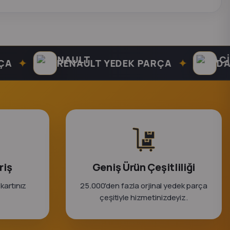
✦
✦
RENAULT YEDEK PARÇA
DACIA 
riş
Geniş Ürün Çeşitliliği
 kartınız
25.000'den fazla orjinal yedek parça
çeşitiyle hizmetinizdeyiz.