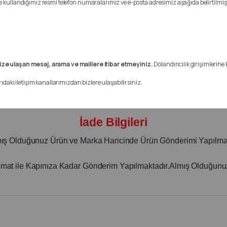
mde kullandığımız resmi telefon numaralarımız ve e-posta adresimiz aşağıda belirtilmişt
Oem Numarası: 545006623R
Kargo Bilgileri:
Türkiye Geneline Kargo ile Gönderim Yapmaktayız.
ize ulaşan mesaj, arama ve maillere itibar etmeyiniz.
Dolandırıcılık girişimlerine 
NOT:Kaporta Karoseri Ve Komple Motor Nakliyesi Alıcı Öder!!
rıdaki iletişim kanallarımızdan bizlere ulaşabilirsiniz.
Elektronik Ürünlerin Garantisi Yoktur.
İade Bilgileri
mış Olduğunuz Ürün ve Marka Haricinde Ürün Gönderimi Yapılma
imat ile Kapınıza Kadar Gönderim Yapılmaktadır.Almış Olduğunuz