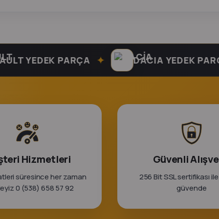
✦
 YEDEK PARÇA
DACIA YEDEK PARÇA
teri Hizmetleri
Güvenli Alışve
tleri süresince her zaman
256 Bit SSL sertifikası ile
rleyiz 0 (538) 658 57 92
güvende