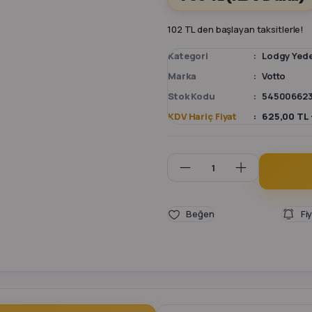
102 TL den başlayan taksitlerle!
Kategori
Lodgy Yed
Marka
Votto
Stok Kodu
54500662
KDV Hariç Fiyat
625,00 TL 
Fi