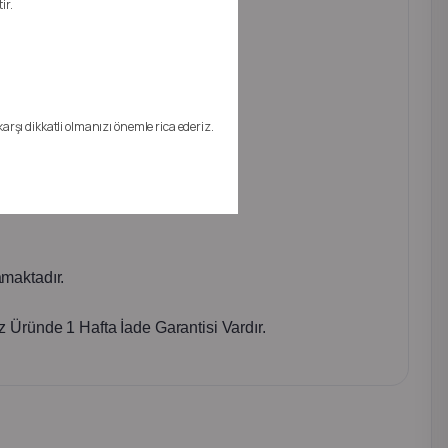
ir.
karşı dikkatli olmanızı önemle rica ederiz.
maktadır.
 Üründe 1 Hafta İade Garantisi Vardır.