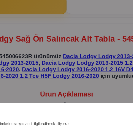
dgy Sağ Ön Salıncak Alt Tabla - 5
 - 545006623R ürünümüz
Dacia Lodgy Lodgy 2013-
dgy 2013-2015
,
Dacia Lodgy Lodgy 2013-2015 1.
16-2020
,
Dacia Lodgy Lodgy 2016-2020 1.2 16V D
6-2020 1.2 Tce H5F Lodgy 2016-2020
için uyumlu
Ürün Açıklaması
Dacia Lodgy Sağ Ön Salıncak Alt Tabla
Ürün İthal Markadır
mlerine karşı sizleri bilgilendirmek istiyoruz.