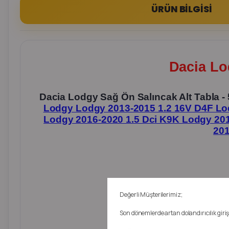
ÜRÜN BİLGİSİ
Dacia Lo
Dacia Lodgy Sağ Ön Salıncak Alt Tabla
Lodgy Lodgy 2013-2015 1.2 16V D4F Lo
Lodgy 2016-2020 1.5 Dci K9K Lodgy 20
201
Değerli Müşterilerimiz;
Son dönemlerde artan dolandırıcılık girişi