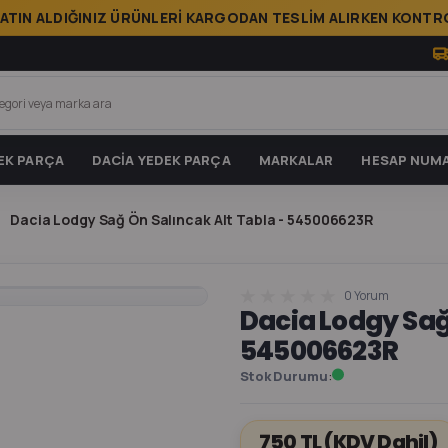
ATIN ALDIĞINIZ ÜRÜNLERİ KARGODAN TESLİM ALIRKEN KONTRO
EK PARÇA
DACİA YEDEK PARÇA
MARKALAR
HESAP NUMA
Dacia Lodgy Sağ Ön Salıncak Alt Tabla - 545006623R
0 Yorum
Dacia Lodgy Sağ 
545006623R
Stok Durumu
750 TL
(KDV Dahil)