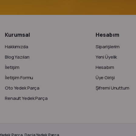
Kurumsal
Hesabım
Hakkımızda
Siparişlerim
Blog Yazıları
Yeni Üyelik
İletişim
Hesabım
İletişim Formu
Üye Girişi
Oto Yedek Parça
Şifremi Unuttum
Renault Yedek Parça
 Yedek Parça, Dacia Yedek Parça