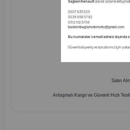
Sağlam Renault
olarak sizlerle iletişi
0507 633 5211
0538 658 5792
0312 512 5758
baskentsaglamotomotiv@gmail.com
Bu numaralar ve mail adresi dışında s
Güvenli alışveriş ve sorularınız için yuka
Satın Al
Anlaşmalı Kargo ve Güvenli Hızlı Tesl