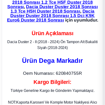
2018 Sonrası 1.2 Tce H5F Duster 2018
Sonrası
,
Dacia Duster Duster 2018 Sonrası
ça
1.3 Tce H5H Duster 2018 Sonrası
,
Dacia
Duster Duster 2018 Sonrası 1.5 Dci K9K
Euro6 Duster 2018 Sonrası
için uyumludur.
ça
Ürün Açıklaması
k Parça
Dacia Duster 2 - II (2018 - 2024) Ön Tampon Alt Bakaliti
 Parça
Siyah (2018-2024)
 Parça
Ürün Dega Markadır
ek Parça
Oem Numarası: 620840755R
Kargo Bilgileri:
 Parça
Türkiye Geneline Kargo ile Gönderim Yapmaktayız.
 Parça
NOT:Kaporta Karoseri Ve Komple Motor Nakliyesi Alıcı