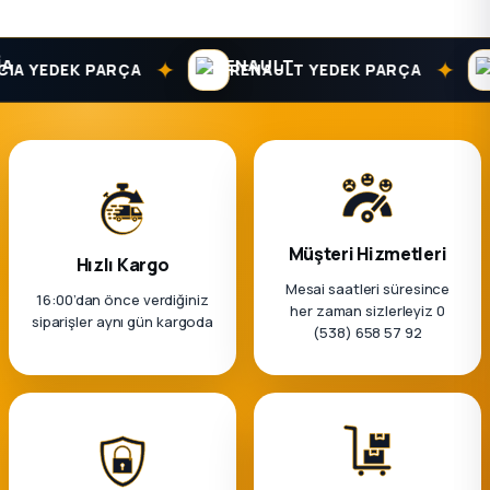
✦
✦
A YEDEK PARÇA
RENAULT YEDEK PARÇA
Müşteri Hizmetleri
Hızlı Kargo
Mesai saatleri süresince
16:00’dan önce verdiğiniz
her zaman sizlerleyiz 0
siparişler aynı gün kargoda
(538) 658 57 92