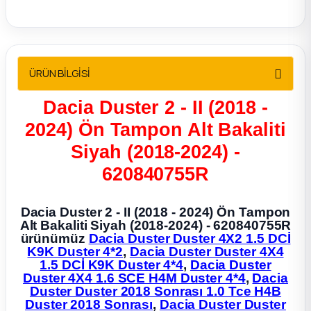
2012 Sedan
 Parça
ÜRÜN BİLGİSİ
 Parça
Dacia Duster 2 - II (2018 -
ça
2024) Ön Tampon Alt Bakaliti
Siyah (2018-2024) -
dek Parça
620840755R
rça
Dacia Duster 2 - II (2018 - 2024) Ön Tampon
Alt Bakaliti Siyah (2018-2024) - 620840755R
edek Parça
ürünümüz
Dacia Duster Duster 4X2 1.5 DCİ
K9K Duster 4*2
,
Dacia Duster Duster 4X4
1.5 DCİ K9K Duster 4*4
,
Dacia Duster
rça
Duster 4X4 1.6 SCE H4M Duster 4*4
,
Dacia
Duster Duster 2018 Sonrası 1.0 Tce H4B
rça
Duster 2018 Sonrası
,
Dacia Duster Duster