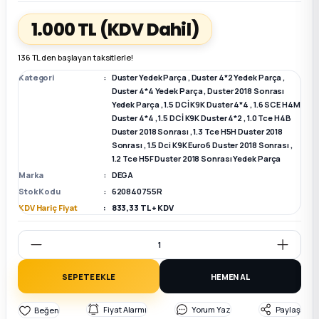
1.000 TL
(KDV Dahil)
k Parça
k Parça
Megane E-TECH Yedek Parça
136 TL den başlayan taksitlerle!
 Parça
Kategori
Duster Yedek Parça
,
Duster 4*2 Yedek Parça
,
Duster 4*4 Yedek Parça
,
Duster 2018 Sonrası
Yedek Parça
,
1.5 DCİ K9K Duster 4*4
,
1.6 SCE H4M
k Parça
Duster 4*4
,
1.5 DCİ K9K Duster 4*2
,
1.0 Tce H4B
Duster 2018 Sonrası
,
1.3 Tce H5H Duster 2018
 Parça
Sonrası
,
1.5 Dci K9K Euro6 Duster 2018 Sonrası
,
1.2 Tce H5F Duster 2018 Sonrası Yedek Parça
Marka
DEGA
 Parça
Stok Kodu
620840755R
KDV Hariç Fiyat
833,33 TL + KDV
ek Parça
 Parça
SEPETE EKLE
HEMEN AL
k Parça
Fiyat Alarmı
Yorum Yaz
Paylaş