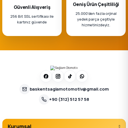
Geniş Ürün Çeşitliliği
Güvenli Alışveriş
25.000'den fazla orjinal
256 Bit SSL sertifikası ile
yedek parça çeşitiyle
kartınız güvende
hizmetinizdeyiz.
baskentsaglamotomotiv@gmail.com
+90 (312) 512 57 58
Kurumsal