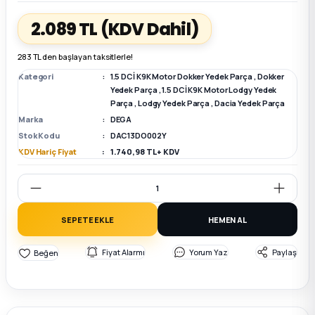
2.089 TL
(KDV Dahil)
k Parça
k Parça
Megane E-TECH Yedek Parça
283 TL den başlayan taksitlerle!
 Parça
Kategori
1.5 DCİ K9K Motor Dokker Yedek Parça
,
Dokker
Yedek Parça
,
1.5 DCİ K9K Motor Lodgy Yedek
Parça
,
Lodgy Yedek Parça
,
Dacia Yedek Parça
k Parça
Marka
DEGA
Stok Kodu
DAC13DO002Y
 Parça
KDV Hariç Fiyat
1.740,98 TL + KDV
 Parça
ek Parça
SEPETE EKLE
HEMEN AL
Fiyat Alarmı
Yorum Yaz
Paylaş
 Parça
k Parça