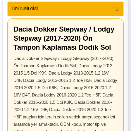
2012 Sedan
ÜRÜN BİLGİSİ
 Parça
Dacia Dokker Stepway / Lodgy
 Parça
Stepway (2017-2020) Ön
Tampon Kaplaması Dodik Sol
ça
Dacia Dokker Stepway / Lodgy Stepway (2017-2020)
Ön Tampon Kaplaması Dodik Sol, Dacia Lodgy 2013-
dek Parça
2015 1.5 Dci K9K, Dacia Lodgy 2013-2015 1.2 16V
D4F, Dacia Lodgy 2013-2015 1.2 Tce H5F, Dacia Lodgy
rça
2016-2020 1.5 Dci K9K, Dacia Lodgy 2016-2020 1.2
16V D4F, Dacia Lodgy 2016-2020 1.2 Tce H5F, Dacia
edek Parça
Dokker 2016-2020 1.5 Dci K9K, Dacia Dokker 2016-
2020 1.2 16V D4F, Dacia Dokker 2016-2020 1.2 Tce
rça
H5F araçları için tercih edilen yedek parça seçenekleri
arasında yer almaktadır. OEM kodu, motor tipi ve
rça