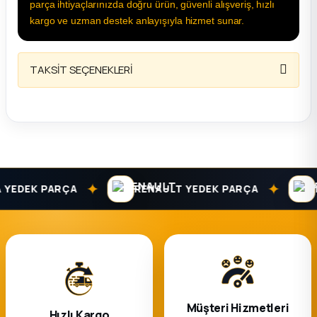
parça ihtiyaçlarınızda doğru ürün, güvenli alışveriş, hızlı
kargo ve uzman destek anlayışıyla hizmet sunar.
TAKSİT SEÇENEKLERİ
✦
✦
DEK PARÇA
RENAULT YEDEK PARÇA
DAC
Müşteri Hizmetleri
Hızlı Kargo