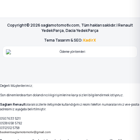
Copyright © 2026 saglamotomotiv.com, Tüm hakları saklıdır. | Renault
Yedek Parça, Dacia Yedek Parça
Tema Tasarım & SEO:
KadirX
Değerli Müşterilerimiz;
Son dönemlerde artan dolandırıcılık girişimlerine karşı sizleri bilgilendirmek istiyoruz.
Sağlam Renault
olarak sizlerle iletişimde kullandığımız resmi telefon numaralarımız ve e-posta
adresimiz aşağıda belirtilmiştir.
0507 633 5211
0538 658 5792
0312 512 5758
baskentsaglamotomotiv@gmail.com