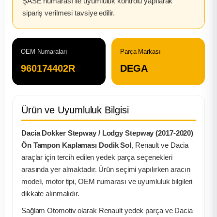
ŞASE numarası ile uyumluluk kontrolü yapılarak
sipariş verilmesi tavsiye edilir.
ça
ça
OEM Numaraları
Parça Markası
960174402R
DEGA
k Parça
 Parça
Ürün ve Uyumluluk Bilgisi
 Parça
Dacia Dokker Stepway / Lodgy Stepway (2017-2020)
ek Parça
Ön Tampon Kaplaması Dodik Sol
, Renault ve Dacia
araçlar için tercih edilen yedek parça seçenekleri
 Parça
arasında yer almaktadır. Ürün seçimi yapılırken aracın
modeli, motor tipi, OEM numarası ve uyumluluk bilgileri
dikkate alınmalıdır.
 Parça
Sağlam Otomotiv olarak Renault yedek parça ve Dacia