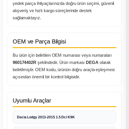
k Parça
yedek parça ihtiyaçlarınızda doğru ürün seçimi, güvenli
alışveriş ve hızlı kargo süreçlerinde destek
rça
sağlamaktayız.
 Parça
OEM ve Parça Bilgisi
Bu ürün için belirtilen OEM numarası veya numaraları
960174402R
şeklindedir. Ürün markası
DEGA
olarak
belirtilmiştir. OEM kodu, ürünün doğru araçla eşleşmesi
açısından önemli bir kontrol bilgisidir.
Uyumlu Araçlar
Dacia Lodgy 2013-2015 1.5 Dci K9K