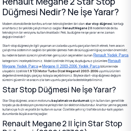
Renault Megane 2 Star Stop
Düğmesi Nedir? Ne İşe Yarar?
k Parça
k Parça
Megane E-TECH Yedek Parça
Modern otomobillerde konforu artıran teknolojilerden biri olan
star stop düğmesi
, kontağı
anahtarsız bir şekilde çalıştırmanızı sağlar.
Renault Megane 2 II
modellerinde de bu
 Parça
teknolojinin bir versiyonu kullanılmaktadır. Peki, bu düğme ne işe yarar ve ne zaman
değiştirilmelidir?
k Parça
Start–stop düğmesiyle ilgili yaşanan arızalarda uyumlu parçaları tercih etmek, hem aracın
çalıştırma sisteminin sağlıklı bir şekilde işlemesi hem de sürüş güvenliği açısından önemlidir;
Renault Yedek Parça
bu nedenle bakım sürecini yönetirken geniş ürün seçenekleri sunan
 Parça
Renault
kategorisini inceleyebilirsiniz. Model özelinde ihtiyaç duyduğunuz çözümlere
Megane Yedek Parça
Megane II 2003-2006 Yedek Parça
ve
bölümlerinde
ulaşabilir, özellikle
1.9 TDİ Motor Turbo Dizel Megane II 2003-2006
uyumlu ürünleri
 Parça
değerlendirerek doğru parçayı kolayca seçebilirsiniz. Böylece start–stop düğmesi değişim
sürecini güvenilir ve aracınızla tam uyumlu parçalarla destekleyebilirsiniz.
Star Stop Düğmesi Ne İşe Yarar?
ek Parça
Star Stop düğmesi, aracın motorunu
başlatmak ve durdurmak
için kullanılan, genellikle
 Parça
torpido ya da direksiyon çevresine yerleştirilen bir elektronik butondur. Anahtar yerine geçerek
kullanıcıya hızlı ve pratik bir kullanım sunar. Özellikle şehir içi trafikte sık dur-kalk yapılan
durumlarda büyük avantaj sağlar.
k Parça
Renault Megane 2 II İçin Star Stop