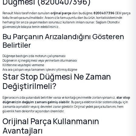
Düğmesi (8200407396)
2012 Sedan
Renault Mais tarafından sunulan
orijinal parça
olan bu düğme,
8200407396
OEM parça
kodu ile satışa sunulmaktadır. Aracınızla tam uyumlu olan bu ürün, kontak sisteminde
 Parça
herhangi bir arıza yaşanmadan sorunsuz kullanım imkanı sunar. Sağlam Otomotiv
güvencesiyle kolayca temin edebilirsiniz.
Bu Parçanın Arızalandığını Gösteren
 Parça
Belirtiler
ça
Düğmeye bastığınızda motorun çalışmaması
Düğmenin içine göçmesi veya yerine tam oturmaması
Kilitlenme veya tepki vermeme
dek Parça
Ara ara çalışan veya tamamen işlevini yitirmiş düğme
Star Stop Düğmesi Ne Zaman
Değiştirilmeli?
rça
Eğer aracınızda yukarıdaki belirtiler varsa ve kontağı çevirmekte zorlanıyorsanız,
star stop
edek Parça
düğmenizin değişim zamanı gelmiş olabilir
. Bu parça elektronik bir sistem olduğu için
zamanla aşınabilir veya iç devreleri zarar görebilir. Orijinal yedek parça kullanımı, hem
güvenlik hem de konfor açısından önemlidir.
rça
Orijinal Parça Kullanmanın
Avantajları
rça