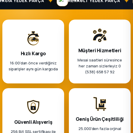
✦
✦
CIA YEDEK PARÇA
RENAULT YEDEK PARÇA
k Parça
rça
 Parça
Müşteri Hizmetleri
Hızlı Kargo
Mesai saatleri süresince
16:00’dan önce verdiğiniz
her zaman sizlerleyiz 0
siparişler aynı gün kargoda
(538) 658 57 92
Geniş Ürün Çeşitliliği
Güvenli Alışveriş
25.000'den fazla orjinal
256 Bit SSL sertifikası ile