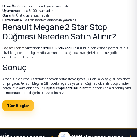
Uzun Ömür:
Sahte ürünlere kıyasla dayanıklıdır.
ça
Uyum:
Aracınızla %100 uyumludur.
Garanti:
Üretici garantisi ile gelir.
Performans:
Elektronik sistemlerde sorun yaratmaz.
Renault Megane 2 Star Stop
ça
Düğmesi Nereden Satın Alınır?
k Parça
Sağlam Otomotiv
üzerinden
8200407396 kodlu
bu ürünü güvenle sipariş verebilirsiniz.
Hızlı kargo, orijinallik garantisi ve müşteri desteği ile alışverişinizi sorunsuz şekilde
gerçekleştirebilirsiniz.
 Parça
Sonuç
 Parça
Aracınızın elektronik sistemlerinden olan star stop düğmesi, kullanım kolaylığı sunan önemli
bir parçadır. Renault Megane 2 II model araçlarda yaşanan düğme problemleri, doğru yedek
parça ile kolayca giderilebilir.
Orijinal ve garantili ürünler
tercih ederek hem güvenliğinizi
ek Parça
hem de aracınızın değerini koruyabilirsiniz.
Tüm Bloglar
 Parça
 Parça