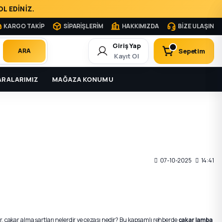
L EDİNİZ.
KARGO TAKİP
SİPARİŞLERİM
HAKKIMIZDA
BİZE ULAŞIN
Giriş Yap
Sepetim
ARA
Kayıt Ol
RALARIMIZ
MAĞAZA KONUMU
07-10-2025
14:41
, çakar alma şartları nelerdir ve cezası nedir?
Bu kapsamlı rehberde
çakar lamba