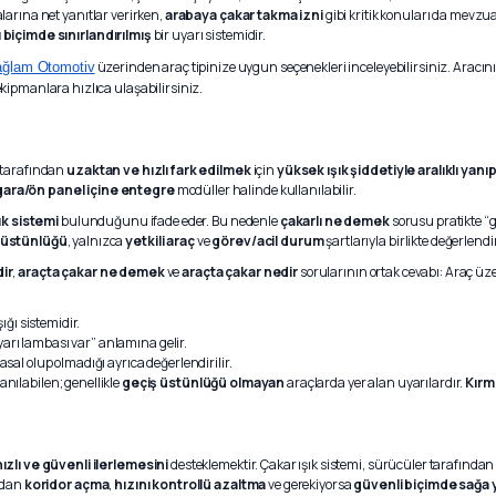
arına net yanıtlar verirken,
arabaya çakar takma izni
gibi kritik konuları da mevz
 biçimde sınırlandırılmış
bir uyarı sistemidir.
üzerinden araç tipinize uygun seçenekleri inceleyebilirsiniz. Aracı
ğlam Otomotiv
kipmanlara hızlıca ulaşabilirsiniz.
r tarafından
uzaktan ve hızlı fark edilmek
için
yüksek ışık şiddetiyle aralıklı yan
gara/ön panel içine entegre
modüller halinde kullanılabilir.
ık sistemi
bulunduğunu ifade eder. Bu nedenle
çakarlı ne demek
sorusu pratikte “g
 üstünlüğü
, yalnızca
yetkili araç
ve
görev/acil durum
şartlarıyla birlikte değerlendiri
ir
,
araçta çakar ne demek
ve
araçta çakar nedir
sorularının ortak cevabı: Araç üz
ığı sistemidir.
arı lambası var” anlamına gelir.
al olup olmadığı ayrıca değerlendirilir.
llanılabilen; genellikle
geçiş üstünlüğü olmayan
araçlarda yer alan uyarılardır.
Kırm
hızlı ve güvenli ilerlemesini
desteklemektir. Çakar ışık sistemi, sürücüler tarafında
ından
koridor açma
,
hızını kontrollü azaltma
ve gerekiyorsa
güvenli biçimde sağa