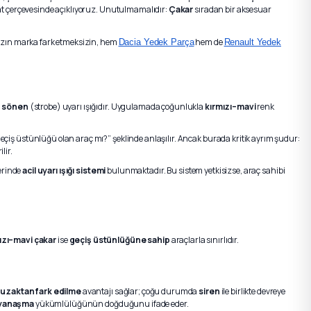
uat çerçevesinde açıklıyoruz. Unutulmamalıdır:
Çakar
sıradan bir aksesuar
nızın marka fark etmeksizin, hem
hem de
Dacia Yedek Parça
Renault Yedek
ıp sönen
(strobe) uyarı ışığıdır. Uygulamada çoğunlukla
kırmızı–mavi
renk
eçiş üstünlüğü olan araç mı?” şeklinde anlaşılır. Ancak burada kritik ayrım şudur:
lir.
erinde
acil uyarı ışığı sistemi
bulunmaktadır. Bu sistem yetkisizse, araç sahibi
ızı–mavi çakar
ise
geçiş üstünlüğüne sahip
araçlarla sınırlıdır.
n
uzaktan fark edilme
avantajı sağlar; çoğu durumda
siren
ile birlikte devreye
 yanaşma
yükümlülüğünün doğduğunu ifade eder.