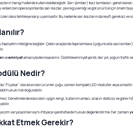
kazların hangi hallerde kullanılabileceğidir. Sarı (amber) ikaz lambaları, genel olarak
u ve benzeri operasyonlarda sarı ikazlar, çevre güvenliği ve görünürlük için önem taşır
üleri olası tehlikeye karşı uyarmaktır. Bu nedenle sarı ikazların da keyfî, gereksiz ve s
anılır?
aaliyetin niteliğine bağlıdır. Çekici araçlarda tepe lambası (çoğunlukla sarı/amber),
ır.
arı
ve
emniyet
amacıyla devreye alınır. Özellikle emniyet şeridi, dar yol, yoğun trafi
odülü Nedir?
ada “F1 çakar” olarak anılan ürünler, çoğu zaman kompakt LED modüller veya arka/ön bölg
iddi hukuki risk doğurabilir.
enetimlerde esas olan; ışığın rengi, kullanım amacı, aracın statüsü ve görev hâli gib
abilir.
Bu yazım varyasyonları aynı ihtiyaca işaret etse de hukuki değerlendirme, her zaman
ye
kkat Etmek Gerekir?