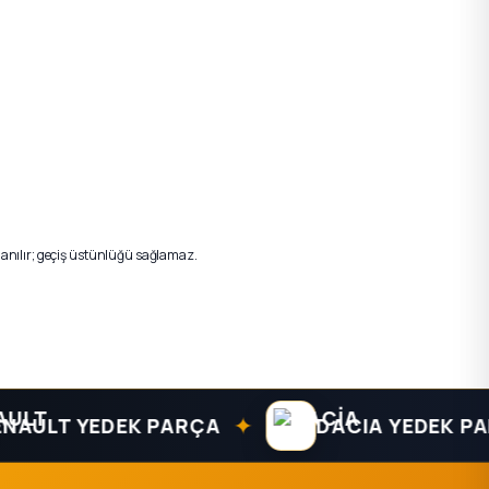
lanılır; geçiş üstünlüğü sağlamaz.
✦
T YEDEK PARÇA
DACIA YEDEK PARÇA