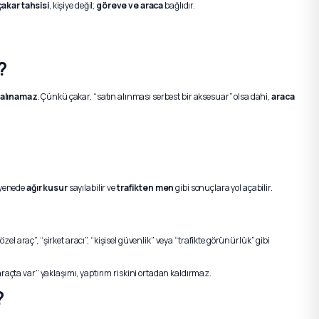
çakar tahsisi
, kişiye değil;
göreve ve araca
bağlıdır.
?
alınamaz
. Çünkü çakar, “satın alınması serbest bir aksesuar” olsa dahi,
araca
ayenede
ağır kusur
sayılabilir ve
trafikten men
gibi sonuçlara yol açabilir.
özel araç”, “şirket aracı”, “kişisel güvenlik” veya “trafikte görünürlük” gibi
açta var” yaklaşımı, yaptırım riskini ortadan kaldırmaz.
?