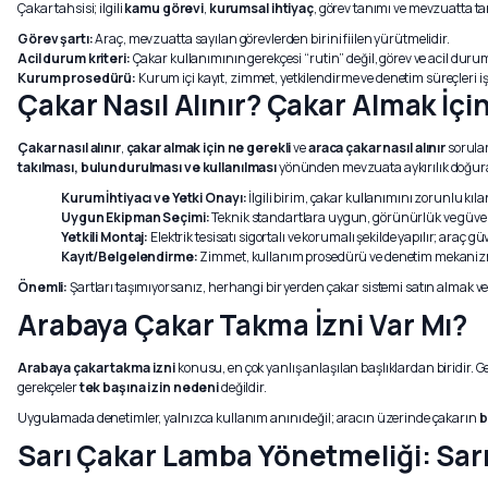
Çakar tahsisi; ilgili
kamu görevi
,
kurumsal ihtiyaç
, görev tanımı ve mevzuatta 
Görev şartı:
Araç, mevzuatta sayılan görevlerden birini fiilen yürütmelidir.
Acil durum kriteri:
Çakar kullanımının gerekçesi “rutin” değil, görev ve acil duruml
Kurum prosedürü:
Kurum içi kayıt, zimmet, yetkilendirme ve denetim süreçleri işl
Çakar Nasıl Alınır? Çakar Almak İçi
Çakar nasıl alınır
,
çakar almak için ne gerekli
ve
araca çakar nasıl alınır
sorular
takılması, bulundurulması ve kullanılması
yönünden mevzuata aykırılık doğurab
Kurum İhtiyacı ve Yetki Onayı:
İlgili birim, çakar kullanımını zorunlu kıla
Uygun Ekipman Seçimi:
Teknik standartlara uygun, görünürlük ve güvenlik
Yetkili Montaj:
Elektrik tesisatı sigortalı ve korumalı şekilde yapılır; araç
Kayıt/Belgelendirme:
Zimmet, kullanım prosedürü ve denetim mekaniz
Önemli:
Şartları taşımıyorsanız, herhangi bir yerden çakar sistemi satın almak 
Arabaya Çakar Takma İzni Var Mı?
Arabaya çakar takma izni
konusu, en çok yanlış anlaşılan başlıklardan biridir. 
gerekçeler
tek başına izin nedeni
değildir.
Uygulamada denetimler, yalnızca kullanım anını değil; aracın üzerinde çakarın
b
Sarı Çakar Lamba Yönetmeliği: Sar