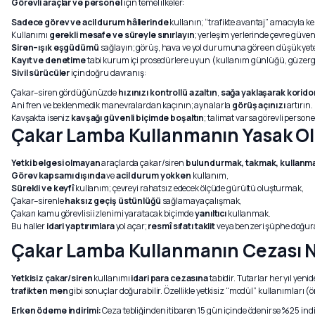
Görevli araçlar ve personel
için temel ilkeler:
Sadece görev ve acil durum hâllerinde
kullanın; “trafikte avantaj” amacıyla ke
Kullanımı
gerekli mesafe ve süreyle sınırlayın
; yerleşim yerlerinde çevre güvenl
Siren–ışık eşgüdümü
sağlayın; görüş, hava ve yol durumuna göre en düşük yeterl
Kayıt ve denetime
tabi kurum içi prosedürlere uyun (kullanım günlüğü, güzergâ
Sivil sürücüler
için doğru davranış:
Çakar–siren gördüğünüzde
hızınızı kontrollü azaltın
,
sağa yaklaşarak korido
Ani fren ve beklenmedik manevralardan kaçının; aynalarla
görüş açınızı
artırın.
Kavşakta iseniz
kavşağı güvenli biçimde boşaltın
; talimat varsa görevli perso
Çakar Lamba Kullanmanın Yasak Ol
Yetki belgesi olmayan
araçlarda çakar/siren
bulundurmak, takmak, kullanm
Görev kapsamı dışında
ve
acil durum yokken
kullanım,
Sürekli ve keyfî
kullanım; çevreyi rahatsız edecek ölçüde gürültü oluşturmak,
Çakar–sirenle
haksız geçiş üstünlüğü
sağlamaya çalışmak,
Çakarı kamu görevlisi izlenimi yaratacak biçimde
yanıltıcı
kullanmak.
Bu haller
idari yaptırımlara
yol açar;
resmî sıfatı taklit
veya benzeri şüphe doğu
Çakar Lamba Kullanmanın Cezası 
Yetkisiz çakar/siren
kullanımı
idari para cezasına
tabidir. Tutarlar her yıl yen
trafikten men
gibi sonuçlar doğurabilir. Özellikle yetkisiz “modül” kullanımları 
Erken ödeme indirimi:
Ceza tebliğinden itibaren 15 gün içinde ödenirse %25 ind