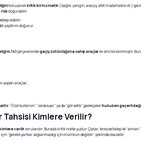
iğini
koruyarak
kritik bir hizmetin
(sağlık, yangın, asayiş, afet müdahalesi vb.) ge
 risk
doğurabilir.
ebep olabilir.
ddi yaptırım doğurur.
liği m.141
çerçevesinde
geçiş üstünlüğüne sahip araçlar
ile sınırlandırılmıştır. B
ev yapan araçlar,
aktır
. “Özel kullanım”, “aksesuar” ya da “görsellik” gerekçeleri
hukuken geçerli deği
 Tahsisi Kimlere Verilir?
kimlere verilir
sorularıdır. Burada kritik nokta şudur: Çakar, bireysel talep ile “alınan”
için “gerekli şartlar sağlanmadığı için mümkün değildir” şeklinde olacaktır.