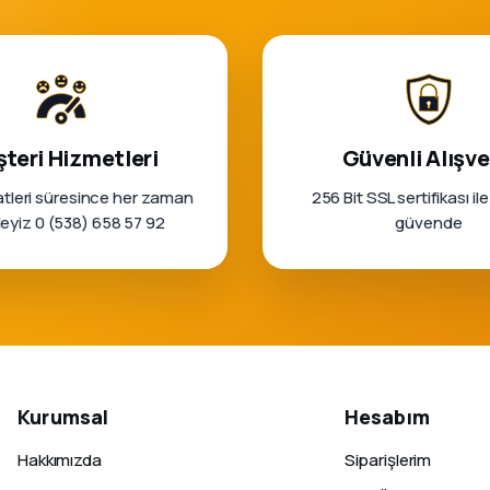
teri Hizmetleri
Güvenli Alışve
tleri süresince her zaman
256 Bit SSL sertifikası ile
rleyiz 0 (538) 658 57 92
güvende
Kurumsal
Hesabım
Hakkımızda
Siparişlerim