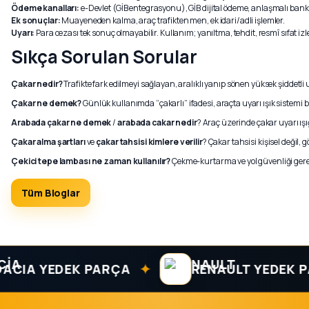
Ödeme kanalları:
e-Devlet (GİB entegrasyonu), GİB dijital ödeme, anlaşmalı bankala
Ek sonuçlar:
Muayeneden kalma, araç trafikten men, ek idari/adli işlemler.
Uyarı:
Para cezası tek sonuç olmayabilir. Kullanım; yanıltma, tehdit, resmî sıfat 
Sıkça Sorulan Sorular
Çakar nedir?
Trafikte fark edilmeyi sağlayan, aralıklı yanıp sönen yüksek şiddetli uy
Çakar ne demek?
Günlük kullanımda “çakarlı” ifadesi, araçta uyarı ışık sistemi 
Arabada çakar ne demek
/
arabada cakar nedir
? Araç üzerinde çakar uyarı ışı
Çakar alma şartları
ve
çakar tahsisi kimlere verilir
? Çakar tahsisi kişisel değil
Çekici tepe lambası ne zaman kullanılır?
Çekme-kurtarma ve yol güvenliği gerek
Tüm Bloglar
✦
 YEDEK PARÇA
RENAULT YEDEK PARÇA