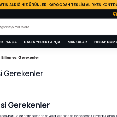
ATIN ALDIĞINIZ ÜRÜNLERİ KARGODAN TESLİM ALIRKEN KONTRO
EK PARÇA
DACİA YEDEK PARÇA
MARKALAR
HESAP NUMA
Bilinmesi Gerekenler
i Gerekenler
si Gerekenler
rı doğurur:
Çakar nedir, çakar ne işe yarar, arabada çakar ne demek, kimler kullanabilir