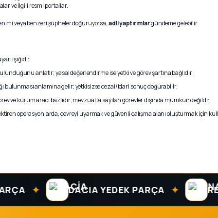
r ve ilgili resmi portallar.
izlenimi veya benzeri şüpheler doğuruyorsa,
adli yaptırımlar
gündeme gelebilir.
arı ışığıdır.
bulunduğunu anlatır; yasal değerlendirme ise yetki ve görev şartına bağlıdır.
ğı bulunması anlamına gelir; yetkisizse cezai/idari sonuç doğurabilir.
, görev ve kurum aracı bazlıdır; mevzuatta sayılan görevler dışında mümkün değildir.
tiren operasyonlarda, çevreyi uyarmak ve güvenli çalışma alanı oluşturmak için kul
✦
✦
DACIA YEDEK PARÇA
RENAUL