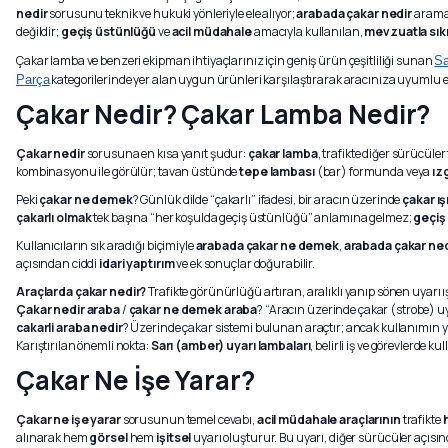
nedir
sorusunu teknik ve hukuki yönleriyle ele alıyor;
arabada çakar nedir
aramal
değildir;
geçiş üstünlüğü
ve
acil müdahale
amacıyla kullanılan,
mevzuatla sıkı
Çakar lamba ve benzeri ekipman ihtiyaçlarınız için geniş ürün çeşitliliği sunan
Sa
kategorilerinde yer alan uygun ürünleri karşılaştırarak aracınıza uyumlu e
Parça
Çakar Nedir? Çakar Lamba Nedir?
Çakar nedir
sorusuna en kısa yanıt şudur:
çakar lamba
, trafikte diğer sürücüle
kombinasyonu ile görülür; tavan üstünde
tepe lambası
(bar) formunda veya
ız
Peki
çakar ne demek
? Günlük dilde “çakarlı” ifadesi, bir aracın üzerinde
çakar ış
çakarlı olmak
tek başına “her koşulda geçiş üstünlüğü” anlamına gelmez;
geçiş
Kullanıcıların sık aradığı biçimiyle
arabada çakar ne demek
,
arabada çakar ned
açısından ciddi
idari yaptırım
ve ek sonuçlar doğurabilir.
Araçlarda çakar nedir?
Trafikte görünürlüğü artıran, aralıklı yanıp sönen uyarı ış
Çakar nedir araba
/
çakar ne demek araba
? “Aracın üzerinde çakar (strobe) uy
cakarli araba nedir
? Üzerinde çakar sistemi bulunan araçtır; ancak kullanımın yas
Karıştırılan önemli nokta:
Sarı (amber) uyarı lambaları
, belirli iş ve görevlerde ku
Çakar Ne İşe Yarar?
Çakar ne işe yarar
sorusunun temel cevabı,
acil müdahale araçlarının
trafikte
alınarak hem
görsel
hem
işitsel
uyarı oluşturur. Bu uyarı, diğer sürücüler açıs