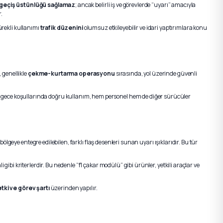
geçiş üstünlüğü sağlamaz
; ancak belirli iş ve görevlerde “uyarı” amacıyla
.
ürekli kullanımı
trafik düzenini
olumsuz etkileyebilir ve idari yaptırımlara konu
 genellikle
çekme-kurtarma operasyonu
sırasında, yol üzerinde güvenli
k ve gece koşullarında doğru kullanım, hem personel hem de diğer sürücüler
eye entegre edilebilen, farklı flaş desenleri sunan uyarı ışıklarıdır. Bu tür
i kriterlerdir. Bu nedenle “f1 çakar modülü” gibi ürünler, yetkili araçlar ve
tki ve görev şartı
üzerinden yapılır.