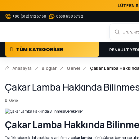
LÜTFEN S
+90 (312) 512 57 58
0538 658 57 92
TÜM KATEGORİLER
RENAULT YED
Anasayfa
Bloglar
Genel
Çakar Lamba Hakkında 
Çakar Lamba Hakkında Bilinmes
Genel
Çakar Lamba Hakkında Bilinme
Trafikte giderek daha sık karşılaştığımız
çakar lamba
, sürücülerde benzer sorula