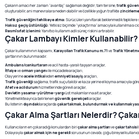
Çakarın amacı her zaman “avantaj” sağlamak değildir; tam tersine,
trafik güvenl
oluşturabilir, ani manevralara neden olabilir ve özellikle yoğun trafikte
zincirleme
Trafik güvenliğini tehlikeye atma:
Sürücüleri yanıltarak beklenmedik tepkilere s
Haksız geçiş üstünlüğü:
Yetkisiz biçimde “yol açtırma” amacıyla kullanılması ci
Resmî sıfat izlenimi:
Yanıltıcı kullanım adli süreç riskini artırabilir.
Çakar Lambayı Kimler Kullanabilir?
Çakar kullanımının kapsamı,
Karayolları Trafik Kanunu m.71
ve
Trafik Yönetme
şartlarının bulunmasıdır.
Ambulans/cankurtaran
ve acil hasta–yaralı taşıyan araçlar,
İtfaiye
ve
orman yangını
ile mücadele araçları,
Olay yerine
acele intikal
eden
emniyet/asayiş
araçları,
Trafik güvenliği
sağlama, trafik suçu takibi ve kaza yerine el koyma amacıyla gör
Afet ve acil durum
hizmetlerinde görevli araçlar,
Devletin yasama–yürütme–yargı
üst makamlarına ait araçlar,
Yönetmelikte ayrıca belirlenen
güvenlik gerekçeli
araçlar.
Bu listenin
dışındaki
araçlarda
çakar takmak, bulundurmak ve kullanmak yas
Çakar Alma Şartları Nelerdir? Çakar
Kullanıcıların en çok aradığı konulardan biri
çakar alma şartları
ve
çakar tahsisi 
Dolayısıyla
çakar almak için ne gerekli
sorusunun cevabı, çoğu bireysel kullanıcı 