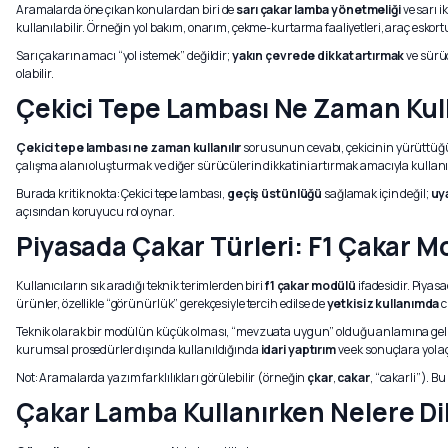
Aramalarda öne çıkan konulardan biri de
sarı çakar lamba yönetmeliği
ve sarı i
kullanılabilir. Örneğin yol bakım, onarım, çekme-kurtarma faaliyetleri, araç eskort
Sarı çakarın amacı “yol istemek” değildir;
yakın çevrede dikkat artırmak
ve sürüc
olabilir.
Çekici Tepe Lambası Ne Zaman Kull
Çekici tepe lambası ne zaman kullanılır
sorusunun cevabı, çekicinin yürüttüğü f
çalışma alanı oluşturmak ve diğer sürücülerin dikkatini artırmak amacıyla kullanıl
Burada kritik nokta: Çekici tepe lambası,
geçiş üstünlüğü
sağlamak için değil;
uy
açısından koruyucu rol oynar.
Piyasada Çakar Türleri: F1 Çakar M
Kullanıcıların sık aradığı teknik terimlerden biri
f1 çakar modülü
ifadesidir. Piyas
ürünler, özellikle “görünürlük” gerekçesiyle tercih edilse de
yetkisiz kullanımda
c
Teknik olarak bir modülün küçük olması, “mevzuata uygun” olduğu anlamına gelmez. D
kurumsal prosedürler dışında kullanıldığında
idari yaptırım
ve ek sonuçlara yol aç
Not: Aramalarda yazım farklılıkları görülebilir (örneğin
çkar
,
cakar
, “cakarli”). 
Çakar Lamba Kullanırken Nelere Di