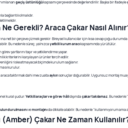
tanımlanan
geçiş üstünlüğü
kapsamı çerçevesinde değerlendirilir. Başka bir ifadeyle
a bağlantılı olmalıdır.
etilmelidir.
n Ne Gerekli? Araca Çakar Nasıl Alınır
ına net bir çerçeve çizmek gerekir: Bireysel kullanıcılar için kısa cevap çoğu durumda
ilir. Bu nedenle süreç, yalnızca
yetkili kurum aracı
kapsamında yürütülür.
n görev şartlarını taşır ve yetkilendirme yapar.
 kriterlerini karşılayan ürünler tercih edilir.
 güvenliğini riske atmayacak biçimde kurulum sağlanır.
ması kurulur.
ve araca taktırmak dahi mevzuata
aykırı
sonuçlar doğurabilir. Uygunsuz montaj mu
Genel kural şudur:
Yetkili araçlar ve görev hâli
dışında
çakar takılamaz
. Bu nedenle “
ulundurulmasını
ve
montajını
da dikkate alabilir. Bu nedenle “kullanmıyorum ama ar
ı (Amber) Çakar Ne Zaman Kullanılır