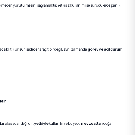
cikmeden yürütülmesini sağlamaktır. Yetkisiz kullanım ise sürücülerde panik
urada kritik unsur, sadece “araç tipi” değil, aynı zamanda
görev ve acil durum
ldir
.
 bir aksesuar değildir;
yetkiyle
kullanılır ve bu yetki
mevzuattan
doğar.