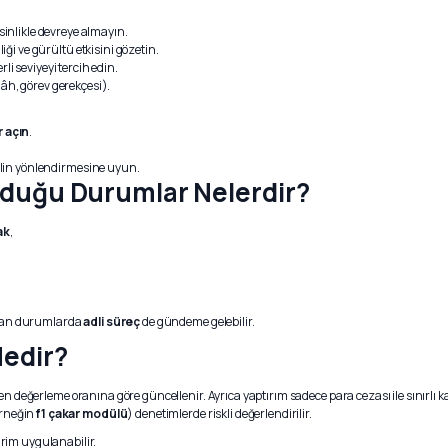
sinlikle devreye almayın.
iği ve gürültü etkisini gözetin.
i seviyeyi tercih edin.
h, görev gerekçesi).
r açın
.
nelin yönlendirmesine uyun.
duğu Durumlar Nelerdir?
ak
,
ran durumlarda
adli süreç
de gündeme gelebilir.
Nedir?
iden değerleme oranına göre güncellenir. Ayrıca yaptırım sadece para cezası ile sınır
(örneğin
f1 çakar modülü
) denetimlerde riskli değerlendirilir.
irim uygulanabilir.