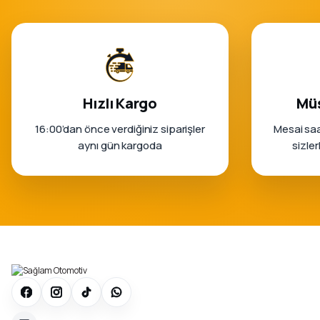
Hızlı Kargo
Müş
16:00’dan önce verdiğiniz siparişler
Mesai saa
aynı gün kargoda
sizle