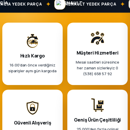
✦
✦
CIA YEDEK PARÇA
RENAULT YEDEK PARÇA
ça
ça
k Parça
Müşteri Hizmetleri
Hızlı Kargo
 Parça
Mesai saatleri süresince
16:00’dan önce verdiğiniz
her zaman sizlerleyiz 0
siparişler aynı gün kargoda
 Parça
(538) 658 57 92
ek Parça
 Parça
 Parça
Geniş Ürün Çeşitliliği
Güvenli Alışveriş
25.000'den fazla orjinal