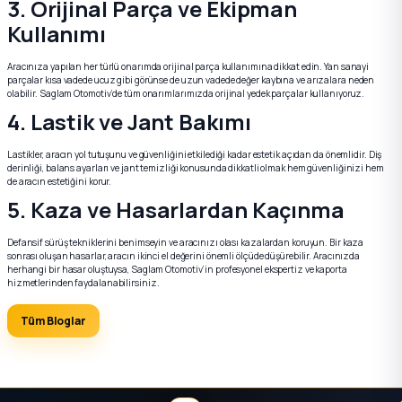
3. Orijinal Parça ve Ekipman
2012 Sedan
Kullanımı
 Parça
Aracınıza yapılan her türlü onarımda orijinal parça kullanımına dikkat edin. Yan sanayi
parçalar kısa vadede ucuz gibi görünse de uzun vadede değer kaybına ve arızalara neden
olabilir. Saglam Otomotiv’de tüm onarımlarımızda orijinal yedek parçalar kullanıyoruz.
 Parça
4. Lastik ve Jant Bakımı
ça
Lastikler, aracın yol tutuşunu ve güvenliğini etkilediği kadar estetik açıdan da önemlidir. Diş
derinliği, balans ayarları ve jant temizliği konusunda dikkatli olmak hem güvenliğinizi hem
de aracın estetiğini korur.
dek Parça
5. Kaza ve Hasarlardan Kaçınma
Defansif sürüş tekniklerini benimseyin ve aracınızı olası kazalardan koruyun. Bir kaza
rça
sonrası oluşan hasarlar, aracın ikinci el değerini önemli ölçüde düşürebilir. Aracınızda
herhangi bir hasar oluştuysa, Saglam Otomotiv’in profesyonel ekspertiz ve kaporta
hizmetlerinden faydalanabilirsiniz.
edek Parça
Tüm Bloglar
rça
rça