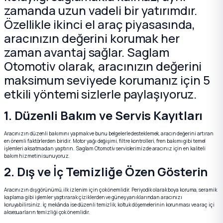
zamanda uzun vadeli bir yatırımdır.
Özellikle ikinci el araç piyasasında,
k Parça
k Parça
Megane E-TECH Yedek Parça
aracınızın değerini korumak her
zaman avantaj sağlar. Saglam
 Parça
Otomotiv olarak, aracınızın değerini
k Parça
maksimum seviyede korumanız için 5
etkili yöntemi sizlerle paylaşıyoruz.
 Parça
1. Düzenli Bakım ve Servis Kayıtları
 Parça
Aracınızın düzenli bakımını yapmak ve bunu belgelerle desteklemek, aracın değerini artıran
en önemli faktörlerden biridir. Motor yağı değişimi, filtre kontrolleri, fren bakımı gibi temel
işlemleri aksatmadan yaptırın. Saglam Otomotiv servislerimizde aracınız için en kaliteli
ek Parça
bakım hizmetini sunuyoruz.
2. Dış ve İç Temizliğe Özen Gösterin
 Parça
Aracınızın dış görünümü, ilk izlenim için çok önemlidir. Periyodik olarak boya koruma, seramik
kaplama gibi işlemler yaptırarak çiziklerden ve güneş yanıklarından aracınızı
k Parça
koruyabilirsiniz. İç mekânda ise düzenli temizlik, koltuk döşemelerinin korunması ve araç içi
aksesuarların temizliği çok önemlidir.