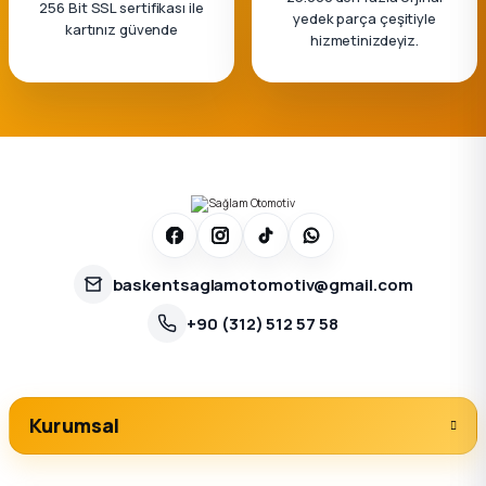
k Parça
256 Bit SSL sertifikası ile
yedek parça çeşitiyle
kartınız güvende
hizmetinizdeyiz.
rça
 Parça
baskentsaglamotomotiv@gmail.com
+90 (312) 512 57 58
Kurumsal